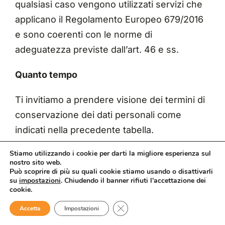
qualsiasi caso vengono utilizzati servizi che
applicano il Regolamento Europeo 679/2016
e sono coerenti con le norme di
adeguatezza previste dall’art. 46 e ss.
Quanto tempo
Ti invitiamo a prendere visione dei termini di
conservazione dei dati personali come
indicati nella precedente tabella.
Stiamo utilizzando i cookie per darti la migliore esperienza sul
Quali sono i tuoi diritti?
nostro sito web.
Può scoprire di più su quali cookie stiamo usando o disattivarli
In sostanza tu, in ogni momento e a titolo
su
impostazioni
. Chiudendo il banner rifiuti l'accettazione dei
cookie.
gratuito e senza oneri e formalità particolari
Close GDPR Cookie Banner
Accetta
Impostazioni
per la tua richiesta, puoi: