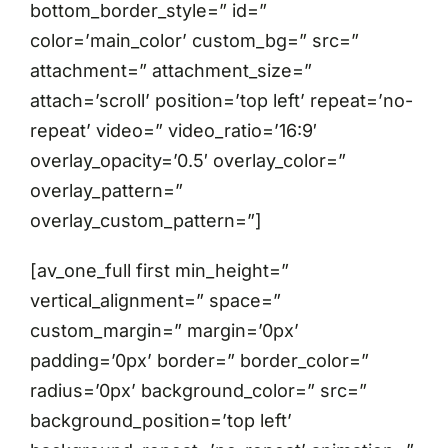
bottom_border_style=” id=”
color=’main_color’ custom_bg=” src=”
attachment=” attachment_size=”
attach=’scroll’ position=’top left’ repeat=’no-
repeat’ video=” video_ratio=’16:9′
overlay_opacity=’0.5′ overlay_color=”
overlay_pattern=”
overlay_custom_pattern=”]
[av_one_full first min_height=”
vertical_alignment=” space=”
custom_margin=” margin=’0px’
padding=’0px’ border=” border_color=”
radius=’0px’ background_color=” src=”
background_position=’top left’