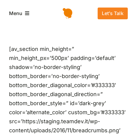
Salta
al
Let’s Talk
Menu
contenuto
Home
[av_section min_height=”
L’azienda
min_height_px=’500px’ padding=’default’
shadow=’no-border-styling’
Servizi e Soluzioni
bottom_border=’no-border-styling’
bottom_border_diagonal_color=’#333333′
bottom_border_diagonal_direction=”
Settori
bottom_border_style=” id=’dark-grey’
color=’alternate_color’ custom_bg=’#333333′
Storie di successo
src=’https://staging.teamdev.it/wp-
content/uploads/2016/11/breadcrumbs.png’
News