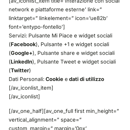
[av_iconlist_item title=’Interazione con social
network e piattaforme esterne’ link=”
linktarget=” linkelement=” icon=’ue82b’
font=’entypo-fontello’]
Servizi: Pulsante Mi Piace e widget sociali
(
Facebook
), Pulsante +1 e widget sociali
(
Google+
), Pulsante share e widget sociali
(
LinkedIn
), Pulsante Tweet e widget sociali
(
Twitter
)
Dati Personali:
Cookie
e
dati di utilizzo
[/av_iconlist_item]
[/av_iconlist]
[/av_one_half][av_one_full first min_height=”
vertical_alignment=” space=”
custom_margin=” margin=’0px’