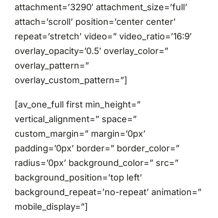
attachment=’3290′ attachment_size=’full’
attach=’scroll’ position=’center center’
repeat=’stretch’ video=” video_ratio=’16:9′
overlay_opacity=’0.5′ overlay_color=”
overlay_pattern=”
overlay_custom_pattern=”]
[av_one_full first min_height=”
vertical_alignment=” space=”
custom_margin=” margin=’0px’
padding=’0px’ border=” border_color=”
radius=’0px’ background_color=” src=”
background_position=’top left’
background_repeat=’no-repeat’ animation=”
mobile_display=”]