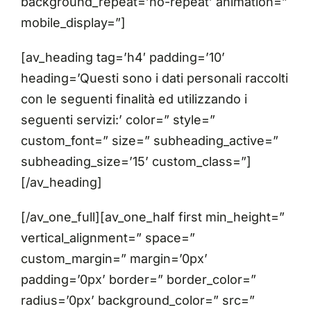
background_repeat=’no-repeat’ animation=”
mobile_display=”]
[av_heading tag=’h4′ padding=’10’
heading=’Questi sono i dati personali raccolti
con le seguenti finalità ed utilizzando i
seguenti servizi:’ color=” style=”
custom_font=” size=” subheading_active=”
subheading_size=’15’ custom_class=”]
[/av_heading]
[/av_one_full][av_one_half first min_height=”
vertical_alignment=” space=”
custom_margin=” margin=’0px’
padding=’0px’ border=” border_color=”
radius=’0px’ background_color=” src=”