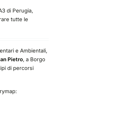
3 di Perugia
,
are tutte le
entari e Ambientali,
an Pietro
, a Borgo
pi di percorsi
orymap: