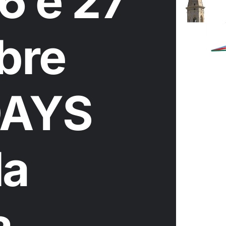
6 e 27
bre
AYS
la
a