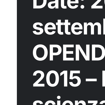
Date: 2
settem
OPEND
2015 – 
scienz