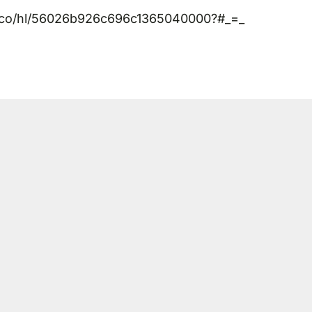
y.co/hl/56026b926c696c1365040000?#_=_