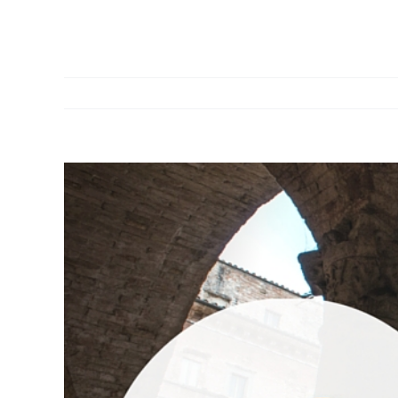
Ingrandisci
immagine