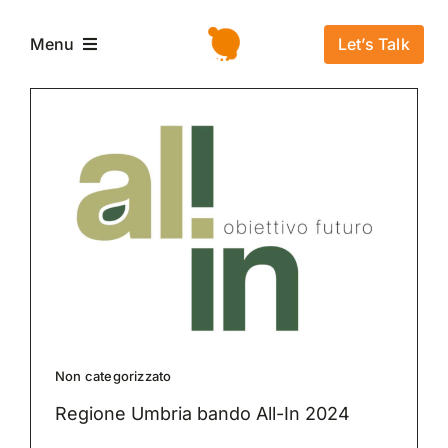
Salta
al
Let’s Talk
Menu
contenuto
Home
L’azienda
Servizi e Soluzioni
Settori
Non categorizzato
Storie di successo
Regione Umbria bando All-In 2024
News