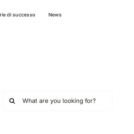
rie di successo
News
Cerca
per: