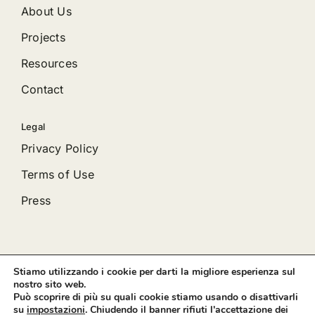
About Us
Projects
Resources
Contact
Legal
Privacy Policy
Terms of Use
Press
Stiamo utilizzando i cookie per darti la migliore esperienza sul
© 2012 - 2026 •
Avada
is a
Website Builder
for
WordPress
nostro sito web.
and
eCommerce
• All Rights Reserved • Developed by
Può scoprire di più su quali cookie stiamo usando o disattivarli
ThemeFusion
su
impostazioni
. Chiudendo il banner rifiuti l'accettazione dei