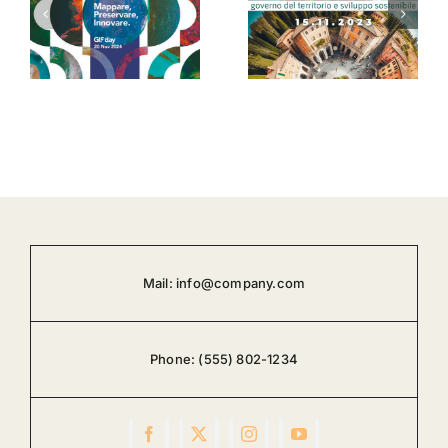
ottiene la
GIS Day
NonProfit
2023
Specialty di
,
Esri
Mail:
info@company.com
Phone:
(555) 802-1234