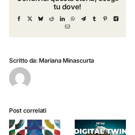
tu dove!
breve:
STORYMAP
Facebook
X
Bluesky
Reddit
LinkedIn
WhatsApp
Telegram
Tumblr
Pinterest
Xing
Email
Scritto da:
Mariana Minascurta
Post correlati
TeamDev