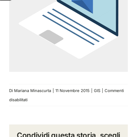
Di
Mariana Minascurta
|
11 Novembre 2015
|
GIS
|
Commenti
su
disabilitati
Storytelling
geografico
–
Condividi questa storia, scegli
in