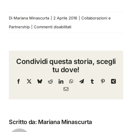
Di
Mariana Minascurta
|
2 Aprile 2016
|
Collaborazioni e
su
Partnership
|
Commenti disabilitati
Antonio
Natale
di
Condividi questa storia, scegli
TeamDev
tu dove!
e
INDAS,
Facebook
X
Bluesky
Reddit
LinkedIn
WhatsApp
Telegram
Tumblr
Pinterest
Xing
per
Email
Durazzo.
Il
nuovo
Scritto da:
Mariana Minascurta
piano