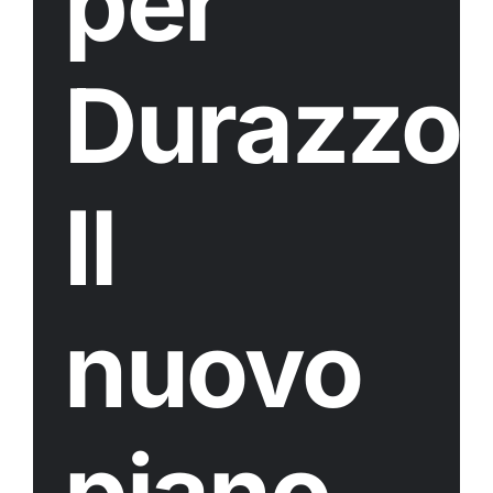
per
Durazzo.
Il
nuovo
piano