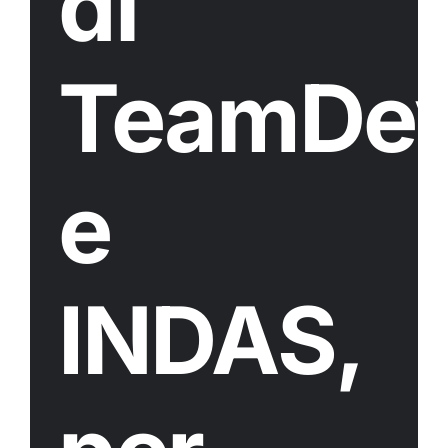
di
TeamDe
e
INDAS,