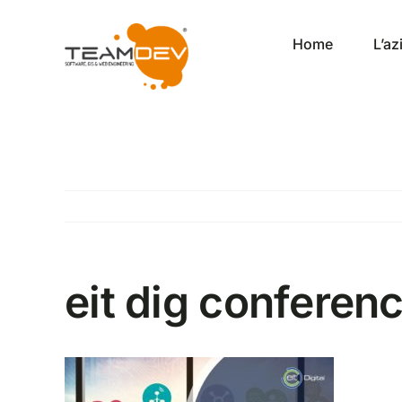
Salta
al
Home
L’a
contenuto
eit dig conferen