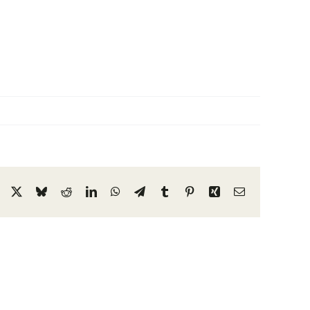
Facebook
X
Bluesky
Reddit
LinkedIn
WhatsApp
Telegram
Tumblr
Pinterest
Xing
Email