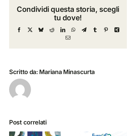
Convegno
Condividi questa storia, scegli
“il
tu dove!
domani
è
Facebook
X
Bluesky
Reddit
LinkedIn
WhatsApp
Telegram
Tumblr
Pinterest
Xing
già
Email
qui”
Scritto da:
Mariana Minascurta
Post correlati