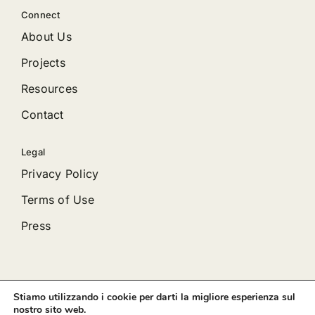
Connect
About Us
Projects
Resources
Contact
Legal
Privacy Policy
Terms of Use
Press
Stiamo utilizzando i cookie per darti la migliore esperienza sul
© 2012 - 2026 •
Avada
is a
Website Builder
for
WordPress
nostro sito web.