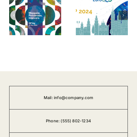
TeamDev
all’EuroGEO
Andrea
2024:
Cruciani a
coordinare,
“Voci
,
combinare,
d’Impresa”
cooperare.
Mail:
info@company.com
Phone:
(555) 802-1234