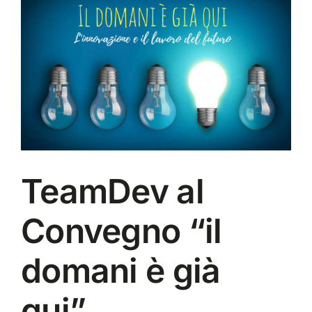
Ingrandisci
immagine
TeamDev al
Convegno “il
domani è già
qui”