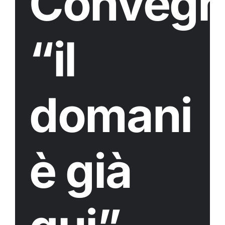
Conveg
“il
domani
è già