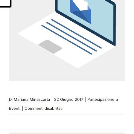
Di
Mariana Minascurta
|
22 Giugno 2017
|
Partecipazione a
su
Eventi
|
Commenti disabilitati
TeamDev
al