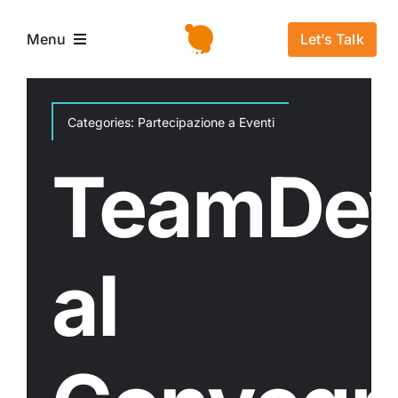
Salta
al
Let’s Talk
Menu
contenuto
Home
Categories:
Partecipazione a Eventi
L’azienda
TeamDe
Servizi e Soluzioni
al
Settori
Storie di successo
News