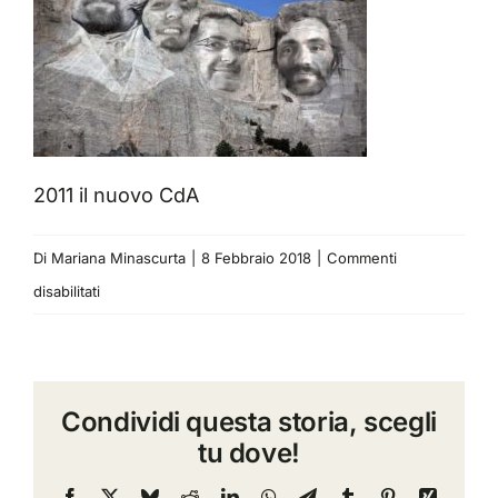
2011 il nuovo CdA
Di
Mariana Minascurta
|
8 Febbraio 2018
|
Commenti
su
disabilitati
2011
il
nuovo
Condividi questa storia, scegli
CdA
tu dove!
Facebook
X
Bluesky
Reddit
LinkedIn
WhatsApp
Telegram
Tumblr
Pinterest
Xing