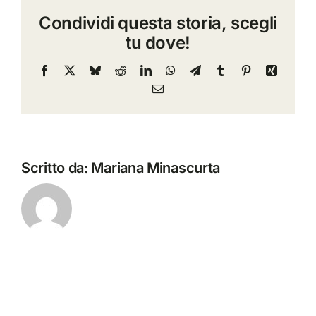
work
Condividi questa storia, scegli
in
tu dove!
progress
Facebook
X
Bluesky
Reddit
LinkedIn
WhatsApp
Telegram
Tumblr
Pinterest
Xing
Email
Scritto da:
Mariana Minascurta