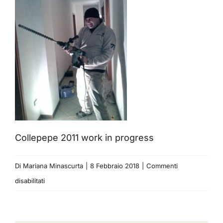
Collepepe 2011 work in progress
Di
Mariana Minascurta
|
8 Febbraio 2018
|
Commenti
su
disabilitati
Collepepe
2011