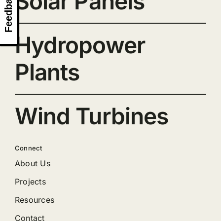
Solar Panels
Feedback
Hydropower
Plants
Wind Turbines
Connect
About Us
Projects
Resources
Contact