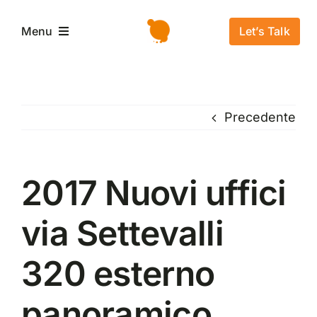
Salta
al
Let’s Talk
Menu
contenuto
Home
Precedente
L’azienda
Servizi e Soluzioni
2017 Nuovi uffici
via Settevalli
Settori
320 esterno
Storie di successo
panoramico
News