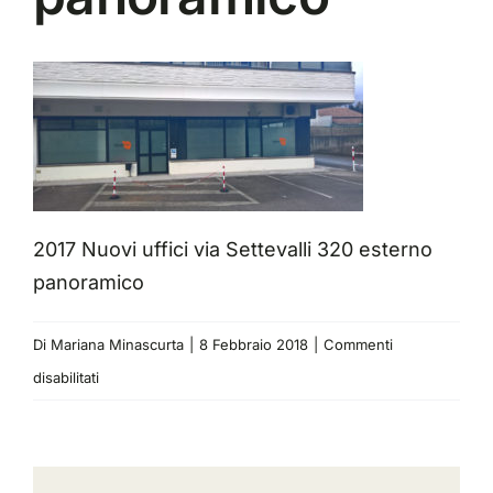
2017 Nuovi uffici via Settevalli 320 esterno
panoramico
Di
Mariana Minascurta
|
8 Febbraio 2018
|
Commenti
su
disabilitati
2017
Nuovi
uffici