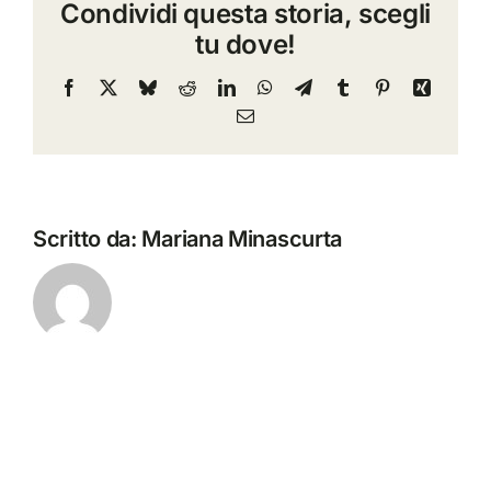
Condividi questa storia, scegli
via
tu dove!
Settevalli
320
Facebook
X
Bluesky
Reddit
LinkedIn
WhatsApp
Telegram
Tumblr
Pinterest
Xing
esterno
Email
panoramico
Scritto da:
Mariana Minascurta