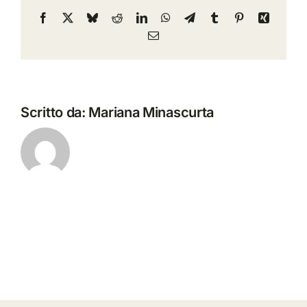
Facebook
X
Bluesky
Reddit
LinkedIn
WhatsApp
Telegram
Tumblr
Pinterest
Xing
Email
Scritto da:
Mariana Minascurta