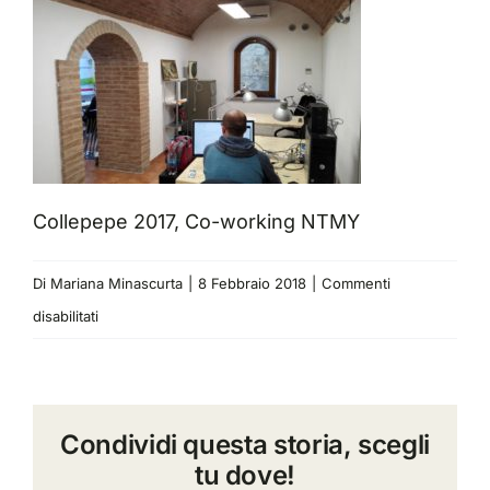
Collepepe 2017, Co-working NTMY
Di
Mariana Minascurta
|
8 Febbraio 2018
|
Commenti
su
disabilitati
Collepepe
2017,
Co-
Condividi questa storia, scegli
working
tu dove!
NTMY