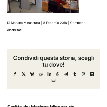
Di
Mariana Minascurta
|
8 Febbraio 2018
|
Commenti
su
disabilitati
WP_20161014_14_47_27_Pro
Condividi questa storia, scegli
tu dove!
Facebook
X
Bluesky
Reddit
LinkedIn
WhatsApp
Telegram
Tumblr
Pinterest
Xing
Email