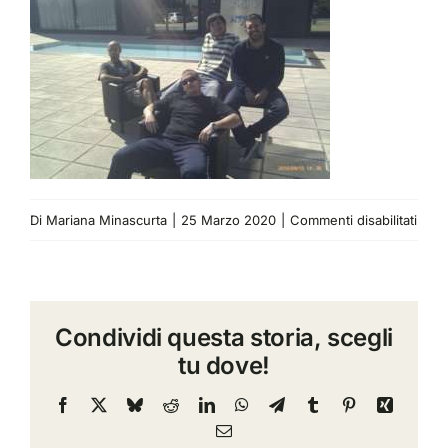
su
Di
Mariana Minascurta
|
25 Marzo 2020
|
Commenti disabilitati
2.
torgi
2010
Condividi questa storia, scegli
team
tu dove!
build
team
Facebook
X
Bluesky
Reddit
LinkedIn
WhatsApp
Telegram
Tumblr
Pinterest
Xing
Email