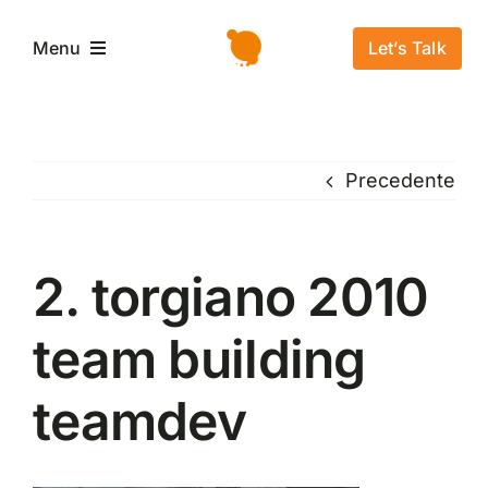
Salta
al
Let’s Talk
Menu
contenuto
Home
Precedente
L’azienda
Servizi e Soluzioni
2. torgiano 2010
team building
Settori
teamdev
Storie di successo
News