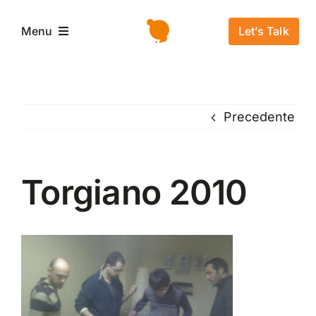
Salta
al
Let’s Talk
Menu
contenuto
Home
Precedente
L’azienda
Servizi e Soluzioni
Torgiano 2010
Settori
Storie di successo
News