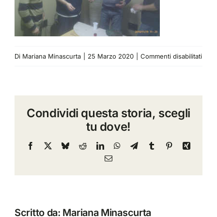
su
Di
Mariana Minascurta
|
25 Marzo 2020
|
Commenti disabilitati
Torg
2010
Condividi questa storia, scegli
tu dove!
Facebook
X
Bluesky
Reddit
LinkedIn
WhatsApp
Telegram
Tumblr
Pinterest
Xing
Email
Scritto da:
Mariana Minascurta