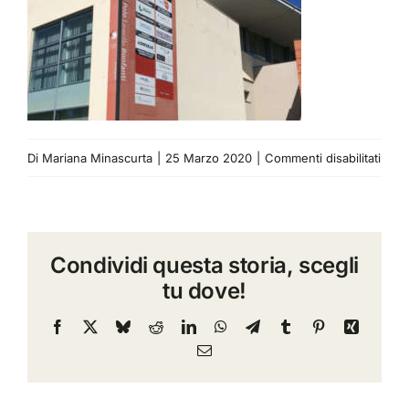
su
Di
Mariana Minascurta
|
25 Marzo 2020
|
Commenti disabilitati
polo
bonfa
tema
Condividi questa storia, scegli
tu dove!
Facebook
X
Bluesky
Reddit
LinkedIn
WhatsApp
Telegram
Tumblr
Pinterest
Xing
Email