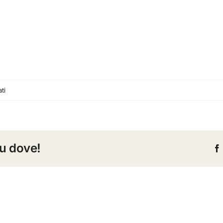
su
ti
TD_sede_nuovi_uffici
tu dove!