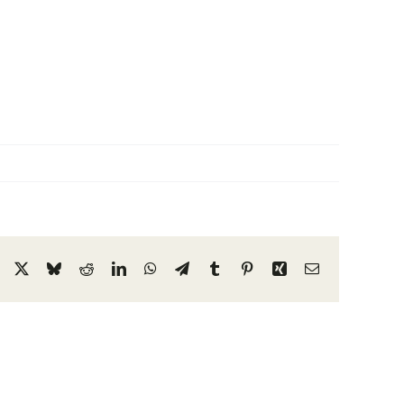
Facebook
X
Bluesky
Reddit
LinkedIn
WhatsApp
Telegram
Tumblr
Pinterest
Xing
Email