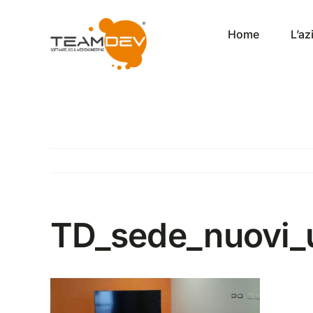
Salta
al
Home
L’a
contenuto
TD_sede_nuovi_u