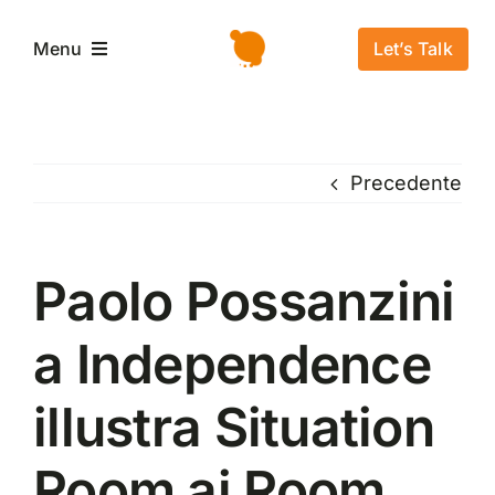
Salta
al
Let’s Talk
Menu
contenuto
Home
Precedente
L’azienda
Servizi e Soluzioni
Paolo Possanzini
a Independence
Settori
illustra Situation
Storie di successo
Room ai Room
News