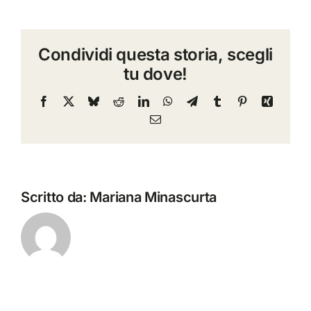
Possanzini
a
Condividi questa storia, scegli
Independence
tu dove!
illustra
Situation
Facebook
X
Bluesky
Reddit
LinkedIn
WhatsApp
Telegram
Tumblr
Pinterest
Xing
Room
Email
ai
Room
Manager
Scritto da:
Mariana Minascurta