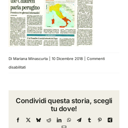
Di
Mariana Minascurta
|
10 Dicembre 2018
|
Commenti
su
disabilitati
Ilgiornaledell’Umbria
2012.23
Condividi questa storia, scegli
tu dove!
Facebook
X
Bluesky
Reddit
LinkedIn
WhatsApp
Telegram
Tumblr
Pinterest
Xing
Email