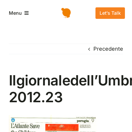
Salta
al
Let’s Talk
Menu
contenuto
Home
Precedente
L’azienda
Servizi e Soluzioni
Ilgiornaledell’Umb
2012.23
Settori
Storie di successo
News