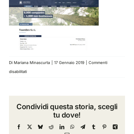
Di
Mariana Minascurta
|
17 Gennaio 2019
|
Commenti
su
disabilitati
TeamDev-
supporta-
UN-
Condividi questa storia, scegli
Global-
tu dove!
Compact
Facebook
X
Bluesky
Reddit
LinkedIn
WhatsApp
Telegram
Tumblr
Pinterest
Xing