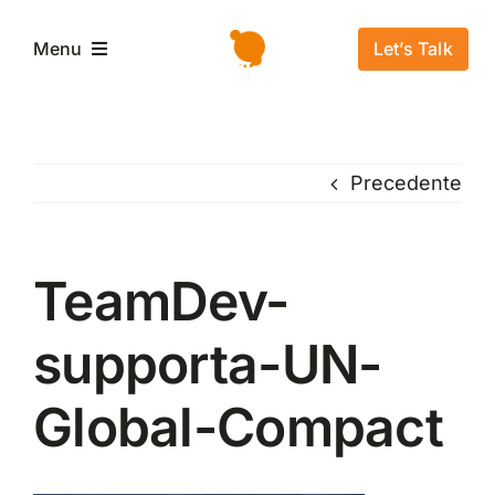
Salta
al
Let’s Talk
Menu
contenuto
Home
Precedente
L’azienda
Servizi e Soluzioni
TeamDev-
supporta-UN-
Settori
Global-Compact
Storie di successo
News