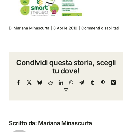
su
Di
Mariana Minascurta
|
8 Aprile 2019
|
Commenti disabilitati
go-
smart-
meteo
Condividi questa storia, scegli
tu dove!
Facebook
X
Bluesky
Reddit
LinkedIn
WhatsApp
Telegram
Tumblr
Pinterest
Xing
Email
Scritto da:
Mariana Minascurta