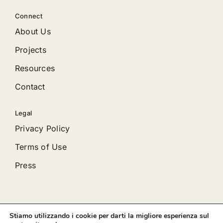
Connect
About Us
Projects
Resources
Contact
Legal
Privacy Policy
Terms of Use
Press
Stiamo utilizzando i cookie per darti la migliore esperienza sul
© 2012 - 2026 •
Avada
is a
Website Builder
for
WordPress