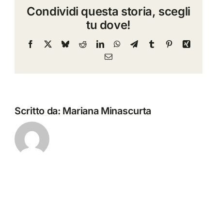
Condividi questa storia, scegli
Fran
tu dove!
Mori
e
Facebook
X
Bluesky
Reddit
LinkedIn
WhatsApp
Telegram
Tumblr
Pinterest
Xing
Andr
Email
Cruci
Scritto da:
Mariana Minascurta