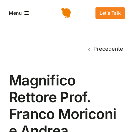
Salta
al
Let’s Talk
Menu
contenuto
Home
Precedente
L’azienda
Servizi e Soluzioni
Magnifico
Rettore Prof.
Settori
Franco Moriconi
Storie di successo
e Andrea
News