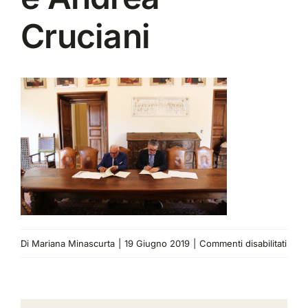
Cruciani
su
Di
Mariana Minascurta
|
19 Giugno 2019
|
Commenti disabilitati
Magn
Rett
Prof.