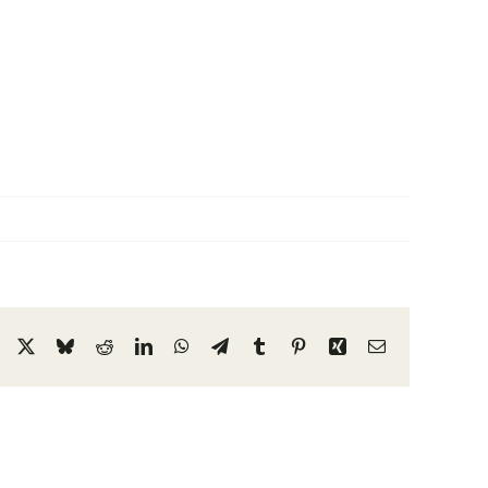
Facebook
X
Bluesky
Reddit
LinkedIn
WhatsApp
Telegram
Tumblr
Pinterest
Xing
Email