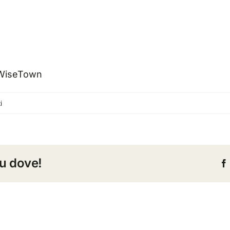
– WiseTown
su
i
Maria
Vittoria
Fiiorelli
tu dove!