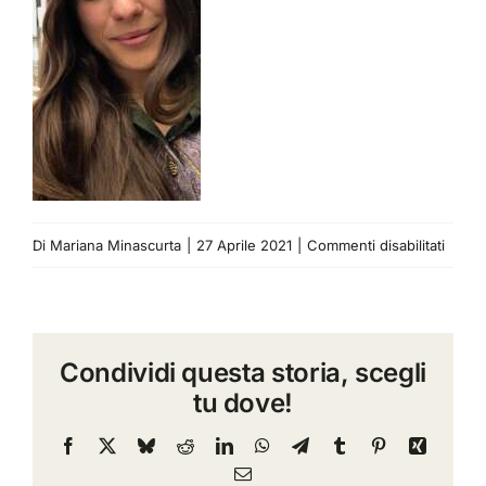
su
Di
Mariana Minascurta
|
27 Aprile 2021
|
Commenti disabilitati
mv
3
Condividi questa storia, scegli
tu dove!
Facebook
X
Bluesky
Reddit
LinkedIn
WhatsApp
Telegram
Tumblr
Pinterest
Xing
Email