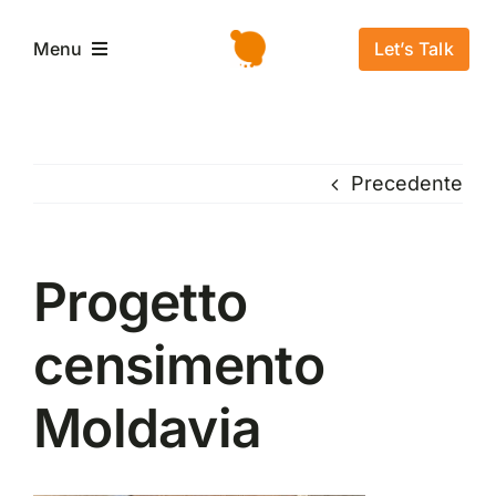
Salta
al
Let’s Talk
Menu
contenuto
Home
Precedente
L’azienda
Servizi e Soluzioni
Progetto
censimento
Settori
Moldavia
Storie di successo
News