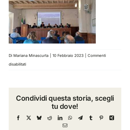
Di
Mariana Minascurta
|
10 Febbraio 2023
|
Commenti
su
disabilitati
Progetto
censimento
Moldavia
Condividi questa storia, scegli
tu dove!
Facebook
X
Bluesky
Reddit
LinkedIn
WhatsApp
Telegram
Tumblr
Pinterest
Xing
Email