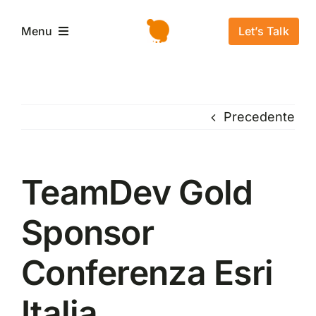
Salta
al
Let’s Talk
Menu
contenuto
Home
Precedente
L’azienda
Servizi e Soluzioni
TeamDev Gold
Sponsor
Settori
Conferenza Esri
Storie di successo
Italia
News