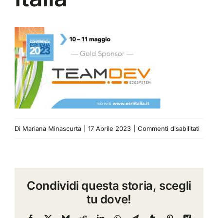
su
Di
Mariana Minascurta
|
17 Aprile 2023
|
Commenti disabilitati
Team
Gold
Spons
Condividi questa storia, scegli
Confe
tu dove!
Esri
Italia
Facebook
X
Bluesky
Reddit
LinkedIn
WhatsApp
Telegram
Tumblr
Pinterest
Xing