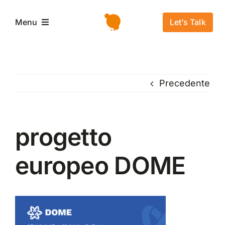
Salta
al
Let’s Talk
Menu
contenuto
Home
Precedente
L’azienda
Servizi e Soluzioni
progetto
europeo DOME
Settori
Storie di successo
News