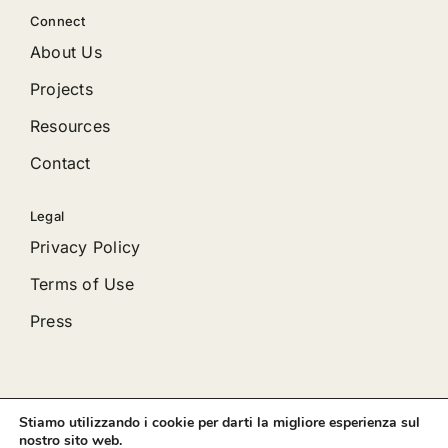
Connect
About Us
Projects
Resources
Contact
Legal
Privacy Policy
Terms of Use
Press
Stiamo utilizzando i cookie per darti la migliore esperienza sul
© 2012 - 2026 •
Avada
is a
Website Builder
for
WordPress
nostro sito web.