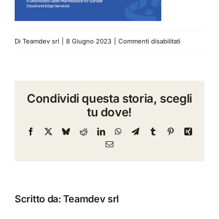
su
Di
Teamdev srl
|
8 Giugno 2023
|
Commenti disabilitati
progetto
europeo
DOME
Condividi questa storia, scegli
tu dove!
Facebook
X
Bluesky
Reddit
LinkedIn
WhatsApp
Telegram
Tumblr
Pinterest
Xing
Email
Scritto da:
Teamdev srl