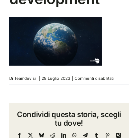
su
Di
Teamdev srl
|
28 Luglio 2023
|
Commenti disabilitati
space
technologies
for
Condividi questa storia, scegli
sustainable
tu dove!
developmen
Facebook
X
Bluesky
Reddit
LinkedIn
WhatsApp
Telegram
Tumblr
Pinterest
Xing