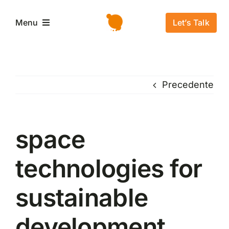
Salta
al
Let’s Talk
Menu
contenuto
Home
Precedente
L’azienda
Servizi e Soluzioni
space
technologies for
Settori
sustainable
Storie di successo
development
News