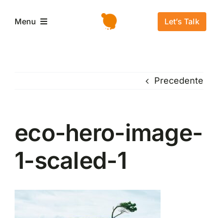
Salta
al
Let’s Talk
Menu
contenuto
Home
Precedente
L’azienda
Servizi e Soluzioni
eco-hero-image-
1-scaled-1
Settori
Storie di successo
News