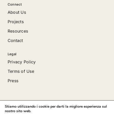
Connect
About Us
Projects
Resources
Contact
Legal
Privacy Policy
Terms of Use
Press
Stiamo utilizzando i cookie per darti la migliore esperienza sul
© 2012 - 2026 •
Avada
is a
Website Builder
for
WordPress
nostro sito web.
and
eCommerce
• All Rights Reserved • Developed by