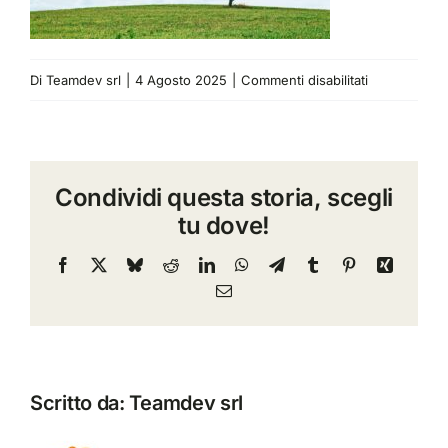
su
Di
Teamdev srl
|
4 Agosto 2025
|
Commenti disabilitati
eco-
hero-
image-
Condividi questa storia, scegli
1-
tu dove!
scaled-
1
Facebook
X
Bluesky
Reddit
LinkedIn
WhatsApp
Telegram
Tumblr
Pinterest
Xing
Email
Scritto da:
Teamdev srl