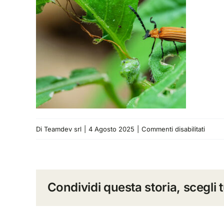
su
Di
Teamdev srl
|
4 Agosto 2025
|
Commenti disabilitati
pests
disea
2
Condividi questa storia, scegli 