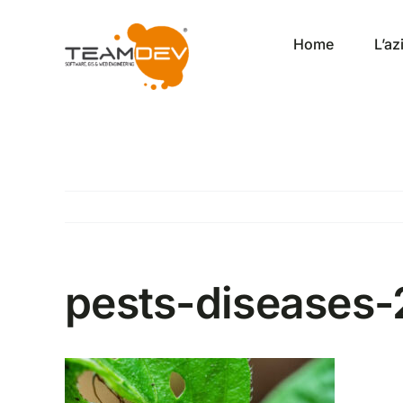
Salta
al
Home
L’a
contenuto
pests-diseases-