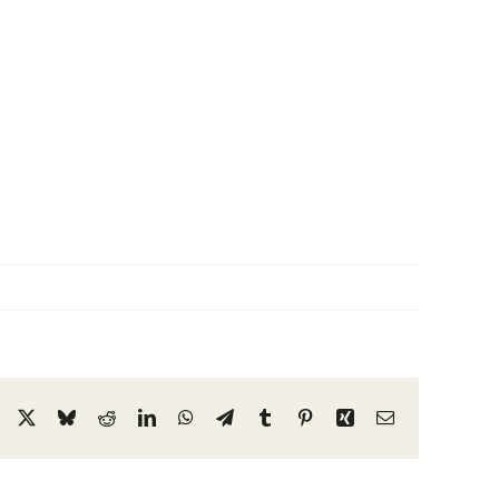
Facebook
X
Bluesky
Reddit
LinkedIn
WhatsApp
Telegram
Tumblr
Pinterest
Xing
Email