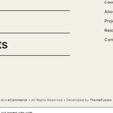
Conn
Abo
Proj
Res
ts
Con
and
eCommerce
• All Rights Reserved • Developed by
ThemeFusion
 sul nostro sito web.