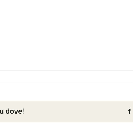
-
ses-
tu dove!