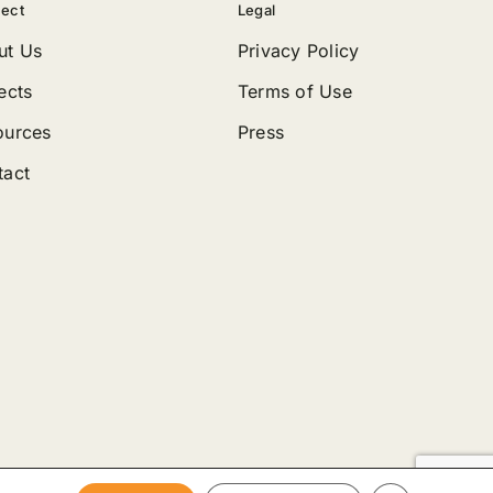
ect
Legal
ut Us
Privacy Policy
ects
Terms of Use
ources
Press
tact