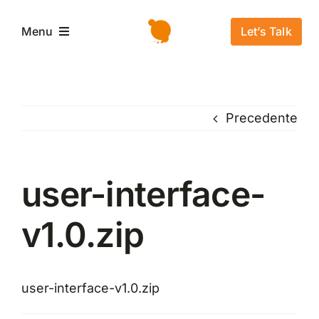
Salta
al
Let’s Talk
Menu
contenuto
Home
Precedente
L’azienda
Servizi e Soluzioni
user-interface-
v1.0.zip
Settori
Storie di successo
user-interface-v1.0.zip
News