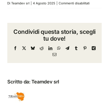
su
Di
Teamdev srl
|
4 Agosto 2025
|
Commenti disabilitati
user-
interface-
v1.0.zip
Condividi questa storia, scegli
tu dove!
Facebook
X
Bluesky
Reddit
LinkedIn
WhatsApp
Telegram
Tumblr
Pinterest
Xing
Email
Scritto da:
Teamdev srl