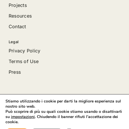
Projects
Resources
Contact
Legal
Privacy Policy
Terms of Use
Press
Stiamo utilizzando i cookie per darti la migliore esperienza sul
© 2012 - 2026 •
Avada
is a
Website Builder
for
WordPress
nostro sito web.
and
eCommerce
• All Rights Reserved • Developed by
Può scoprire di più su quali cookie stiamo usando o disattivarli
ThemeFusion
su
impostazioni
. Chiudendo il banner rifiuti l'accettazione dei
cookie.