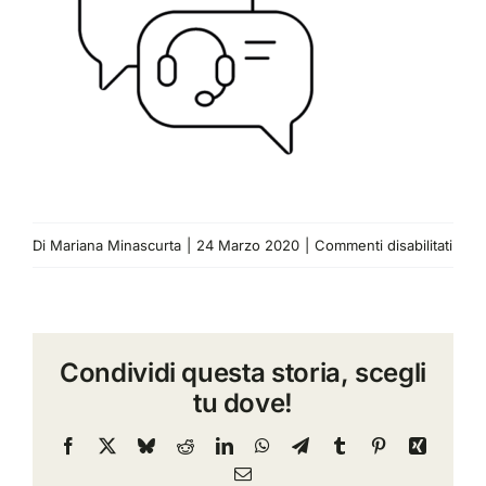
su
Di
Mariana Minascurta
|
24 Marzo 2020
|
Commenti disabilitati
8
Condividi questa storia, scegli
tu dove!
Facebook
X
Bluesky
Reddit
LinkedIn
WhatsApp
Telegram
Tumblr
Pinterest
Xing
Email