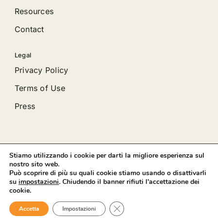
Resources
Contact
Legal
Privacy Policy
Terms of Use
Press
Stiamo utilizzando i cookie per darti la migliore esperienza sul
© 2012 - 2026 •
Avada
is a
Website Builder
for
WordPress
nostro sito web.
and
eCommerce
• All Rights Reserved • Developed by
Può scoprire di più su quali cookie stiamo usando o disattivarli
ThemeFusion
su
impostazioni
. Chiudendo il banner rifiuti l'accettazione dei
cookie.
Close GDPR Cookie Banner
Accetta
Impostazioni