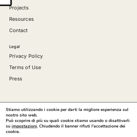
Projects
Resources
Contact
Legal
Privacy Policy
Terms of Use
Press
Stiamo utilizzando i cookie per darti la migliore esperienza sul
© 2012 - 2026 •
Avada
is a
Website Builder
for
WordPress
nostro sito web.
and
eCommerce
• All Rights Reserved • Developed by
Può scoprire di più su quali cookie stiamo usando o disattivarli
ThemeFusion
su
impostazioni
. Chiudendo il banner rifiuti l'accettazione dei
cookie.