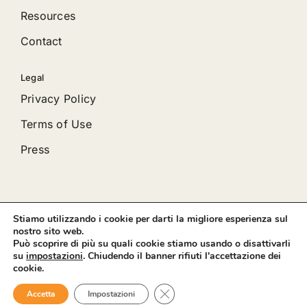
Resources
Contact
Legal
Privacy Policy
Terms of Use
Press
Stiamo utilizzando i cookie per darti la migliore esperienza sul
© 2012 - 2026 •
Avada
is a
Website Builder
for
WordPress
nostro sito web.
and
eCommerce
• All Rights Reserved • Developed by
Può scoprire di più su quali cookie stiamo usando o disattivarli
ThemeFusion
su
impostazioni
. Chiudendo il banner rifiuti l'accettazione dei
cookie.
Close GDPR Cookie Banner
Accetta
Impostazioni