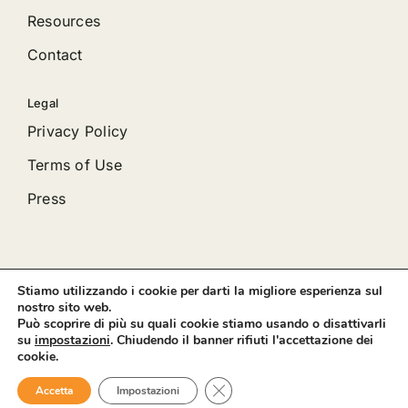
Resources
Contact
Legal
Privacy Policy
Terms of Use
Press
Stiamo utilizzando i cookie per darti la migliore esperienza sul
© 2012 - 2026 •
Avada
is a
Website Builder
for
WordPress
nostro sito web.
and
eCommerce
• All Rights Reserved • Developed by
Può scoprire di più su quali cookie stiamo usando o disattivarli
ThemeFusion
su
impostazioni
. Chiudendo il banner rifiuti l'accettazione dei
cookie.
Close GDPR Cookie Banner
Accetta
Impostazioni