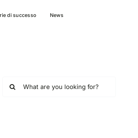
rie di successo
News
Cerca
per: