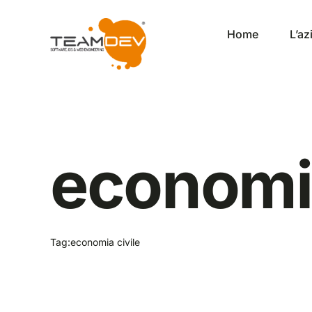
Salta
al
Home
L’a
contenuto
economia
Tag:
economia civile