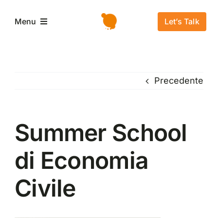
Salta
al
Let’s Talk
Menu
contenuto
Home
Precedente
L’azienda
Servizi e Soluzioni
Summer School
di Economia
Settori
Civile
Storie di successo
News