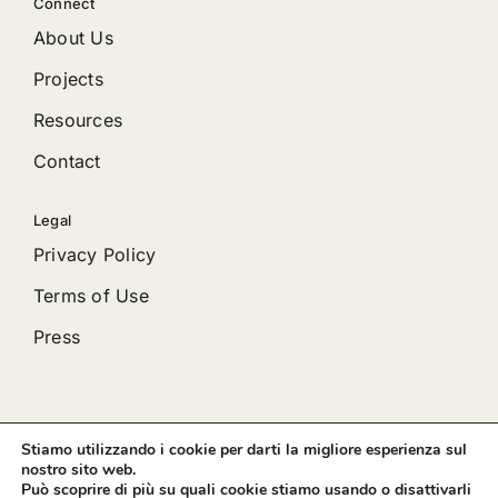
Connect
About Us
Projects
Resources
Contact
Legal
Privacy Policy
Terms of Use
Press
Stiamo utilizzando i cookie per darti la migliore esperienza sul
© 2012 - 2026 •
Avada
is a
Website Builder
for
WordPress
nostro sito web.
and
eCommerce
• All Rights Reserved • Developed by
Può scoprire di più su quali cookie stiamo usando o disattivarli