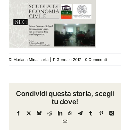
Di
Mariana Minascurta
|
11 Gennaio 2017
|
0 Commenti
Condividi questa storia, scegli
tu dove!
Facebook
X
Bluesky
Reddit
LinkedIn
WhatsApp
Telegram
Tumblr
Pinterest
Xing
Email