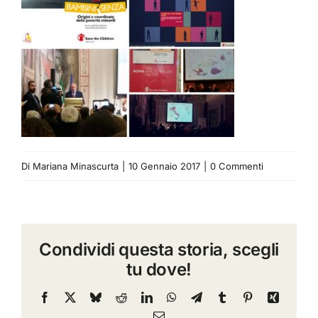
Di
Mariana Minascurta
|
10 Gennaio 2017
|
0 Commenti
Condividi questa storia, scegli
tu dove!
Facebook
X
Bluesky
Reddit
LinkedIn
WhatsApp
Telegram
Tumblr
Pinterest
Xing
Email