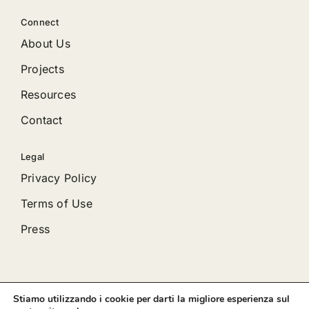
Connect
About Us
Projects
Resources
Contact
Legal
Privacy Policy
Terms of Use
Press
Stiamo utilizzando i cookie per darti la migliore esperienza sul
© 2012 - 2026 •
Avada
is a
Website Builder
for
WordPress