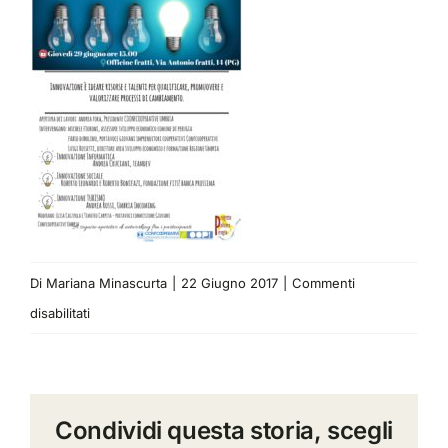
Di
Mariana Minascurta
|
22 Giugno 2017
|
Commenti
su
disabilitati
Programma
Il
Domani
Condividi questa storia, scegli
è