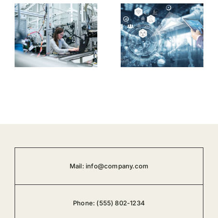
La fiducia
UX e
ilità
nei sistemi
interoperabi
di
dei
automazione
processi
i
industriale
industriali
Mail:
info@company.com
Phone:
(555) 802-1234