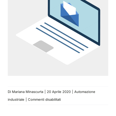
Di
Mariana Minascurta
|
20 Aprile 2020
|
Automazione
su
industriale
|
Commenti disabilitati
L’allocazione
delle