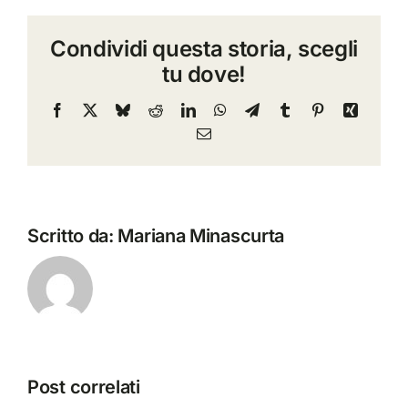
funzioni
Condividi questa storia, scegli
nell’automazione
tu dove!
industriale:
una
Facebook
X
Bluesky
Reddit
LinkedIn
WhatsApp
Telegram
Tumblr
Pinterest
Xing
prospettiva
Email
umana
Scritto da:
Mariana Minascurta
Post correlati