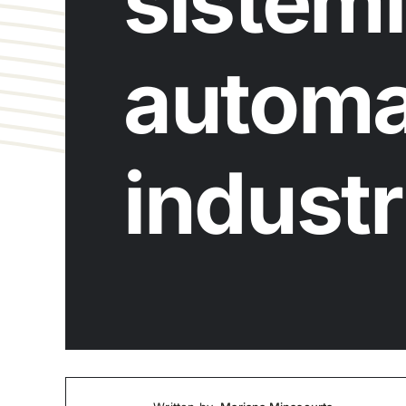
sistemi
automa
industr