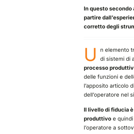
In quest
o secondo a
partire dall’esperi
corretto degli stru
U
n elemento t
di sistemi di
processo produttiv
delle funzioni e del
l’apposito
articolo
di
dell
’operatore nel 
Il livello di fiduc
produttivo
e quindi 
l’operatore a sottova