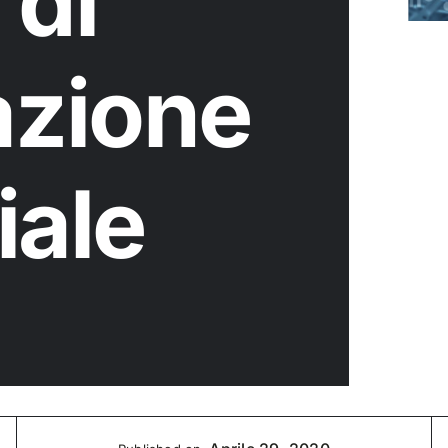
 di
zione
iale