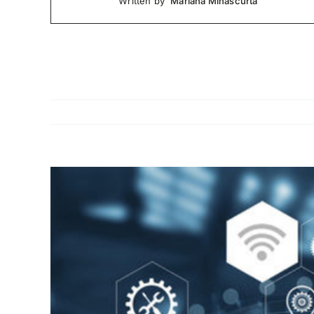
Mariana Minascurta
Written by
Ingrandisci
immagine