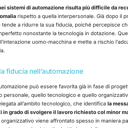
 nei sistemi di automazione risulta più difficile da re
nomalia
rispetto a quella interpersonale. Già dopo il p
 tende a ridurre la sua fiducia, poiché percepisce che 
imperfetto nonostante la tecnologia in dotazione
. Qu
dell’interazione uomo-macchina e mette a rischio l’ado
la.
a fiducia nell’automazione
’automazione può essere favorita già in fase di prog
ello personale, quello tecnologico e quello organizzat
legata all’ambito tecnologico, che identifica
la messa
ti in grado di svolgere il lavoro richiesto col minor m
o organizzativo viene affrontato spesso in maniera p