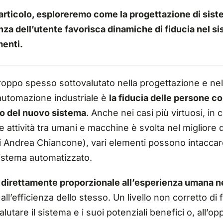
rticolo, esploreremo come la progettazione di sist
enza dell’utente favorisca dinamiche di fiducia nel s
menti.
roppo spesso sottovalutato nella progettazione e ne
 automazione industriale è
la fiducia delle persone co
o d
el
nuovo sistema
. Anche nei casi più virtuosi, in c
le attività tra umani e macchine è svolta nel migliore 
 Andrea Chiancone), vari elementi possono intaccare
sistema automatizzato.
ia è direttamente proporzionale all’esperienza umana 
all’efficienza dello stesso.
Un livello non corretto di 
lutare il sistema e i suoi potenziali benefici o, all’op