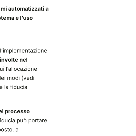
emi automatizzati a
istema
e l’uso
ll’implementazione
involte nel
ui l’allocazione
dei modi (vedi
 la fiducia
nel processo
fiducia
può portare
posto, a