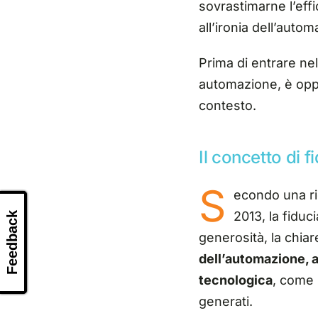
sovrastimarne l’effi
all’ironia dell’autom
Prima di entrare nel
automazione,
è opp
contesto.
Il concetto di 
S
econdo una ri
2013
, la fidu
Feedback
generosità, la chiar
dell’automazione, a
tecnologica
, come l
generati.