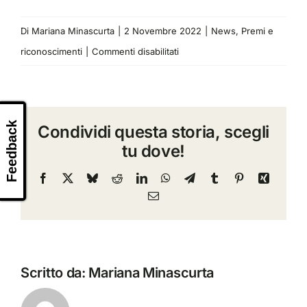
Di
Mariana Minascurta
|
2 Novembre 2022
|
News
,
Premi e
su
riconoscimenti
|
Commenti disabilitati
TeamDev
ottiene
la
Feedback
Condividi questa storia, scegli
Certificazione
tu dove!
CSA
STAR
Facebook
X
Bluesky
Reddit
LinkedIn
WhatsApp
Telegram
Tumblr
Pinterest
Xing
Email
Scritto da:
Mariana Minascurta