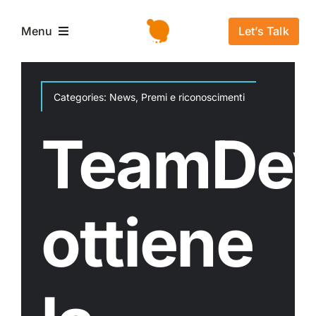
Salta
al
Let’s Talk
Menu
contenuto
Home
Categories:
News
,
Premi e riconoscimenti
L’azienda
TeamDe
Servizi e Soluzioni
ottiene
Settori
Storie di successo
News