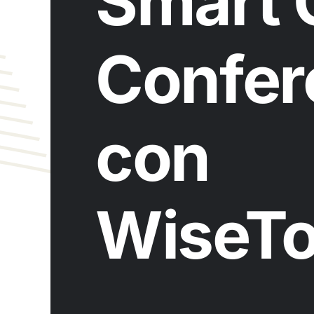
Smart 
Confer
con
WiseT