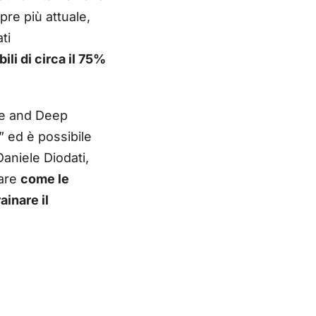
re più attuale,
ti
ili di circa il 75%
ine and Deep
 ed è possibile
 Daniele Diodati,
rare
come le
ainare il