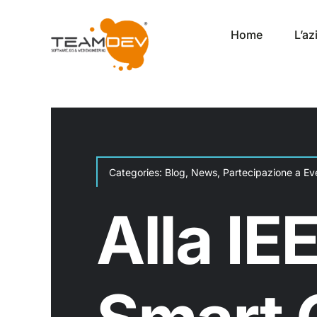
Salta
al
Home
L’a
contenuto
Categories:
Blog
,
News
,
Partecipazione a Ev
Alla IE