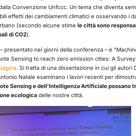
dalla Convenzione Unfccc. Un tema che diventa semp
bili effetti dei cambiamenti climatici e osservando i da
urbano (secondo alcune stime
le città sono responsab
bali di CO2
).
o – presentato nei giorni della conferenza – è “Mach
te Sensing to reach zero emission cities: A Survey”
pagina
. Si tratta di una dissertazione in cui gli autori
ntonio Natale esaminano i lavori recenti per dimost
te Sensing e dell’Intelligenza Artificiale possano tr
ione ecologica
delle nostre città.