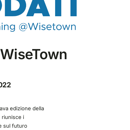
n WiseTown
2022
tava edizione della
riunisce i
e sul futuro