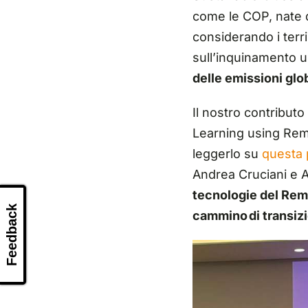
come le COP, nate 
considerando i terri
sull’inquinamento 
delle emissioni glo
Il nostro contribut
Learning using Remo
leggerlo su
questa 
Andrea Cruciani e A
tecnologie del Remo
Feedback
cammino di transiz