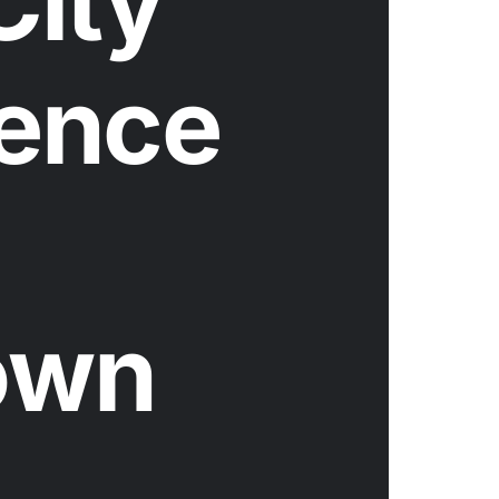
City
ence
own