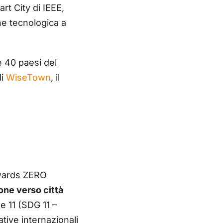
rt City di IEEE,
ne tecnologica a
e 40 paesi del
di
WiseTown
, il
à
owards ZERO
one verso città
le 11 (SDG 11 –
ative internazionali