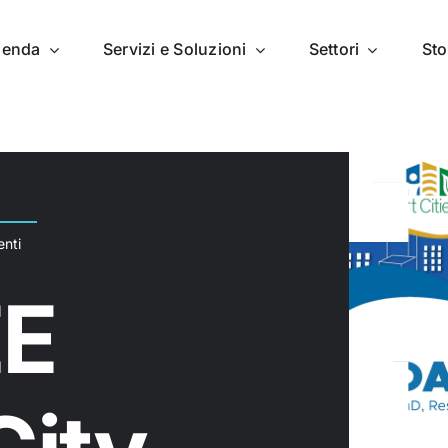
zienda
Servizi e Soluzioni
Settori
Sto
enti
EE