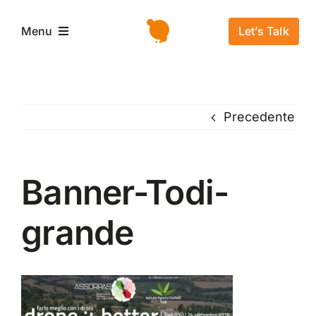
Salta
al
Let’s Talk
Menu
contenuto
Home
Precedente
L’azienda
Servizi e Soluzioni
Banner-Todi-
grande
Settori
Storie di successo
News