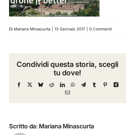
Di
Mariana Minascurta
|
13 Gennaio 2017
|
0 Commenti
Condividi questa storia, scegli
tu dove!
Facebook
X
Bluesky
Reddit
LinkedIn
WhatsApp
Telegram
Tumblr
Pinterest
Xing
Email
Scritto da:
Mariana Minascurta