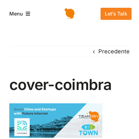
Salta
al
Let’s Talk
Menu
contenuto
Home
Precedente
L’azienda
Servizi e Soluzioni
cover-coimbra
Settori
Storie di successo
News