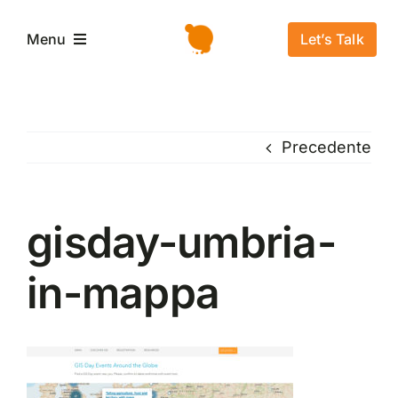
Salta
al
Let’s Talk
Menu
contenuto
Home
Precedente
L’azienda
Servizi e Soluzioni
gisday-umbria-
in-mappa
Settori
Storie di successo
News