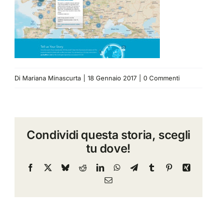
Di
Mariana Minascurta
|
18 Gennaio 2017
|
0 Commenti
Condividi questa storia, scegli
tu dove!
Facebook
X
Bluesky
Reddit
LinkedIn
WhatsApp
Telegram
Tumblr
Pinterest
Xing
Email