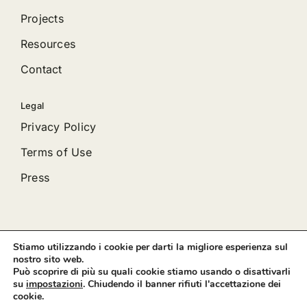
Projects
Resources
Contact
Legal
Privacy Policy
Terms of Use
Press
Stiamo utilizzando i cookie per darti la migliore esperienza sul
© 2012 - 2026 •
Avada
is a
Website Builder
for
WordPress
nostro sito web.
and
eCommerce
• All Rights Reserved • Developed by
Può scoprire di più su quali cookie stiamo usando o disattivarli
ThemeFusion
su
impostazioni
. Chiudendo il banner rifiuti l'accettazione dei
cookie.