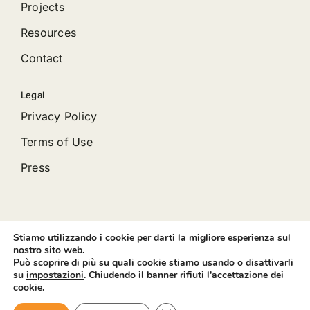
Projects
Resources
Contact
Legal
Privacy Policy
Terms of Use
Press
Stiamo utilizzando i cookie per darti la migliore esperienza sul
© 2012 - 2026 •
Avada
is a
Website Builder
for
WordPress
nostro sito web.
and
eCommerce
• All Rights Reserved • Developed by
Può scoprire di più su quali cookie stiamo usando o disattivarli
ThemeFusion
su
impostazioni
. Chiudendo il banner rifiuti l'accettazione dei
cookie.