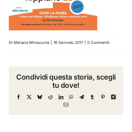
Di
Mariana Minascurta
|
18 Gennaio 2017
|
0 Commenti
Condividi questa storia, scegli
tu dove!
Facebook
X
Bluesky
Reddit
LinkedIn
WhatsApp
Telegram
Tumblr
Pinterest
Xing
Email