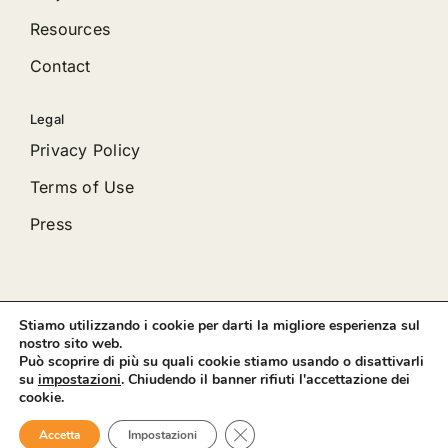
Resources
Contact
Legal
Privacy Policy
Terms of Use
Press
Stiamo utilizzando i cookie per darti la migliore esperienza sul
© 2012 - 2026 •
Avada
is a
Website Builder
for
WordPress
nostro sito web.
and
eCommerce
• All Rights Reserved • Developed by
Può scoprire di più su quali cookie stiamo usando o disattivarli
ThemeFusion
su
impostazioni
. Chiudendo il banner rifiuti l'accettazione dei
cookie.
Close GDPR Cookie Banner
Accetta
Impostazioni