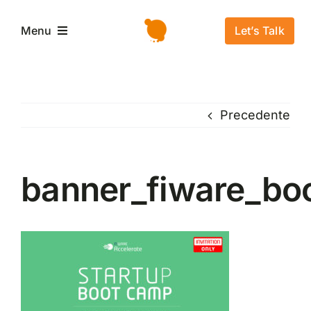
Salta
al
Let’s Talk
Menu
contenuto
Home
Precedente
L’azienda
Servizi e Soluzioni
banner_fiware_bo
Settori
Storie di successo
News