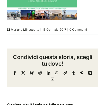
Di
Mariana Minascurta
|
18 Gennaio 2017
|
0 Commenti
Condividi questa storia, scegli
tu dove!
Facebook
X
Bluesky
Reddit
LinkedIn
WhatsApp
Telegram
Tumblr
Pinterest
Xing
Email