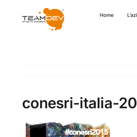
Salta
al
Home
L’a
contenuto
conesri-italia-2