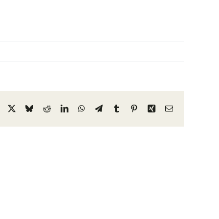
Facebook
X
Bluesky
Reddit
LinkedIn
WhatsApp
Telegram
Tumblr
Pinterest
Xing
Email